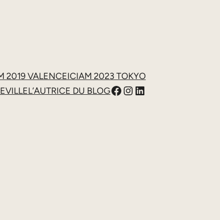
M 2019 VALENCE
ICIAM 2023 TOKYO
Facebook
https://www.inst
LinkedIn
EVILLE
L’AUTRICE DU BLOG