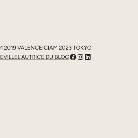
M 2019 VALENCE
ICIAM 2023 TOKYO
Facebook
https://www.inst
LinkedIn
EVILLE
L’AUTRICE DU BLOG